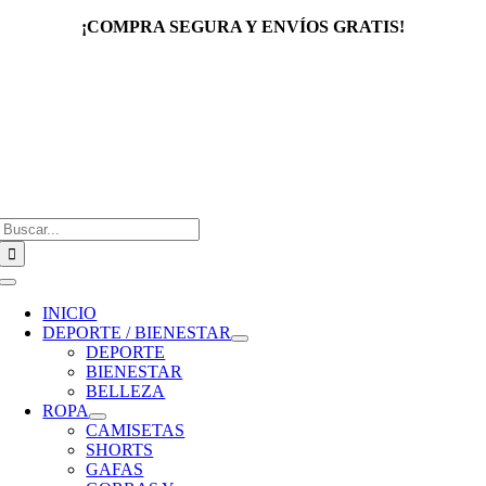
Saltar
¡COMPRA SEGURA Y ENVÍOS GRATIS!
al
contenido
Buscar:
Toggle
Navigation
INICIO
DEPORTE / BIENESTAR
DEPORTE
BIENESTAR
BELLEZA
ROPA
CAMISETAS
SHORTS
GAFAS