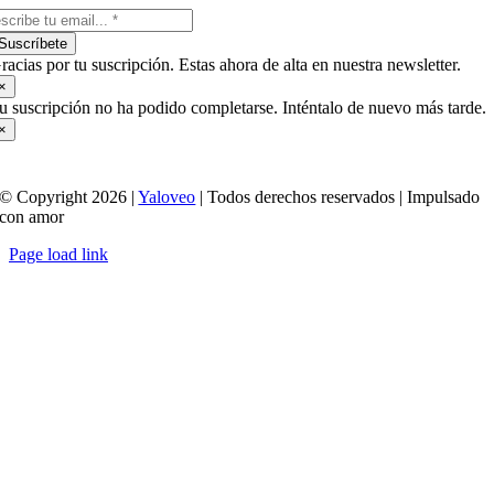
Suscríbete
racias por tu suscripción. Estas ahora de alta en nuestra newsletter.
×
u suscripción no ha podido completarse. Inténtalo de nuevo más tarde.
×
© Copyright 2026 |
Yaloveo
| Todos derechos reservados | Impulsado
con amor
Page load link
Ir
a
Arriba