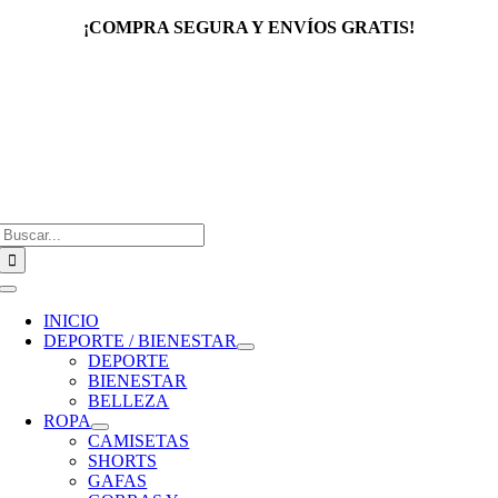
Saltar
¡COMPRA SEGURA Y ENVÍOS GRATIS!
al
contenido
Buscar:
Toggle
Navigation
INICIO
DEPORTE / BIENESTAR
DEPORTE
BIENESTAR
BELLEZA
ROPA
CAMISETAS
SHORTS
GAFAS