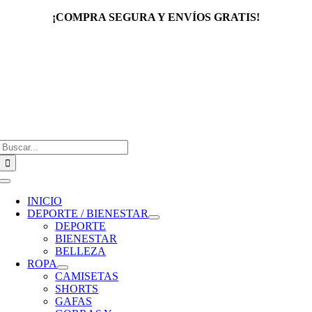
Saltar
¡COMPRA SEGURA Y ENVÍOS GRATIS!
al
contenido
Buscar:
Toggle
Navigation
INICIO
DEPORTE / BIENESTAR
DEPORTE
BIENESTAR
BELLEZA
ROPA
CAMISETAS
SHORTS
GAFAS