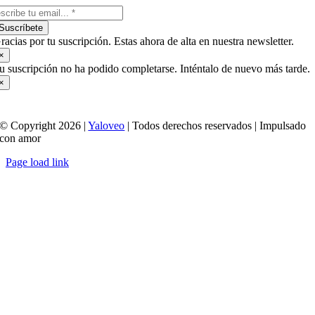
Suscríbete
racias por tu suscripción. Estas ahora de alta en nuestra newsletter.
×
u suscripción no ha podido completarse. Inténtalo de nuevo más tarde.
×
© Copyright 2026 |
Yaloveo
| Todos derechos reservados | Impulsado
con amor
Page load link
Ir
a
Arriba