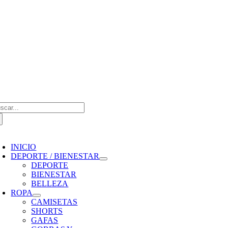
Saltar
al
contenido
scar:
oggle
avigation
INICIO
DEPORTE / BIENESTAR
DEPORTE
BIENESTAR
BELLEZA
ROPA
CAMISETAS
SHORTS
GAFAS