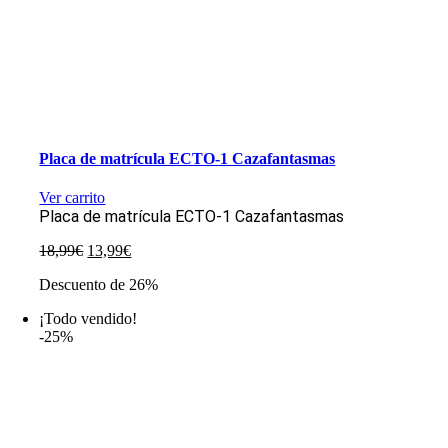
Placa de matrícula ECTO-1 Cazafantasmas
Ver carrito
Placa de matrícula ECTO-1 Cazafantasmas
El
El
18,99
€
13,99
€
precio
precio
Descuento de 26%
original
actual
era:
es:
¡Todo vendido!
18,99€.
13,99€.
-25%