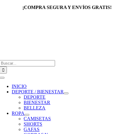
Saltar
¡COMPRA SEGURA Y ENVÍOS GRATIS!
al
contenido
Buscar:
Toggle
Navigation
INICIO
DEPORTE / BIENESTAR
DEPORTE
BIENESTAR
BELLEZA
ROPA
CAMISETAS
SHORTS
GAFAS