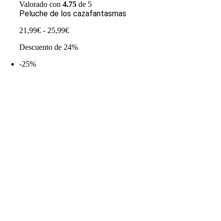
Valorado con
4.75
de 5
Peluche de los cazafantasmas
Rango
21,99
€
-
25,99
€
de
Descuento de 24%
precios:
desde
-25%
21,99€
hasta
25,99€