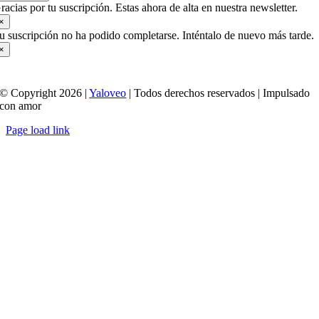
racias por tu suscripción. Estas ahora de alta en nuestra newsletter.
×
u suscripción no ha podido completarse. Inténtalo de nuevo más tarde.
×
© Copyright 2026 |
Yaloveo
| Todos derechos reservados | Impulsado
con amor
Page load link
Ir
a
Arriba