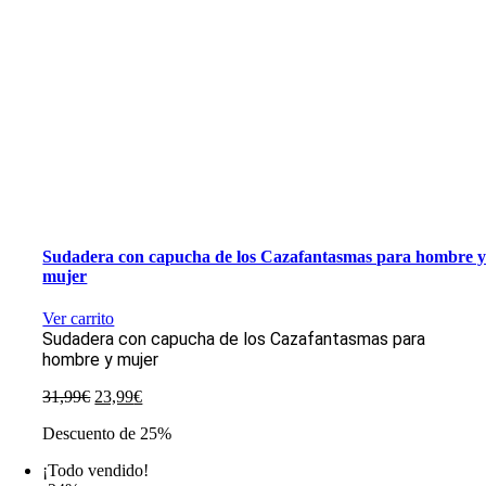
Sudadera con capucha de los Cazafantasmas para hombre 
mujer
Ver carrito
Sudadera con capucha de los Cazafantasmas para
hombre y mujer
El
El
31,99
€
23,99
€
precio
precio
Descuento de 25%
original
actual
era:
es:
¡Todo vendido!
31,99€.
23,99€.