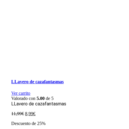
LLavero de cazafantasmas
Ver carrito
Valorado con
5.00
de 5
LLavero de cazafantasmas
El
El
11,99
€
8,99
€
precio
precio
Descuento de 25%
original
actual
era:
es: