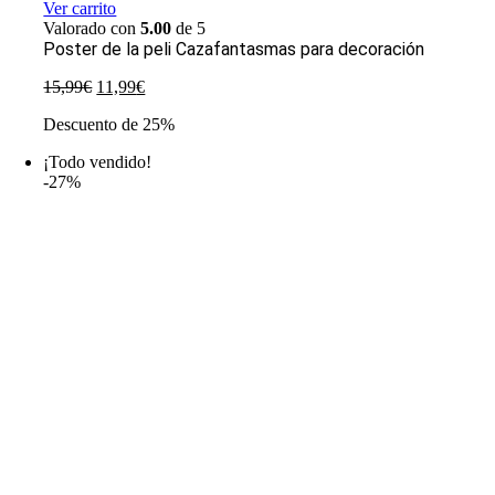
Ver carrito
Valorado con
5.00
de 5
Poster de la peli Cazafantasmas para decoración
El
El
15,99
€
11,99
€
precio
precio
Descuento de 25%
original
actual
era:
es:
¡Todo vendido!
15,99€.
11,99€.
-27%