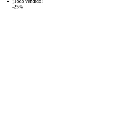
¡Todo vendido!
19,99€
-25%
hasta
38,99€