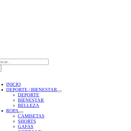
Saltar
al
contenido
scar:
oggle
avigation
INICIO
DEPORTE / BIENESTAR
DEPORTE
BIENESTAR
BELLEZA
ROPA
CAMISETAS
SHORTS
GAFAS