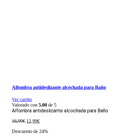
Alfombra antideslizante alcochada para Baño
Ver carrito
Valorado con
5.00
de 5
Alfombra antideslizante alcochada para Baño
El
El
16,99
€
12,99
€
precio
precio
Descuento de 24%
original
actual