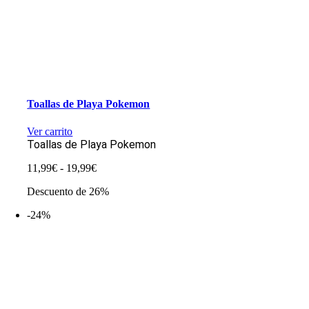
Toallas de Playa Pokemon
Ver carrito
Toallas de Playa Pokemon
Rango
11,99
€
-
19,99
€
de
Descuento de 26%
precios:
desde
-24%
11,99€
hasta
19,99€