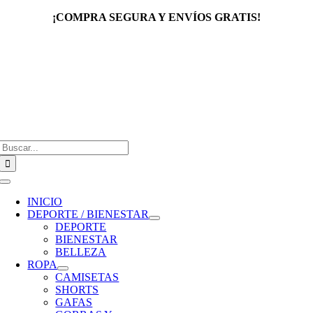
Saltar
¡COMPRA SEGURA Y ENVÍOS GRATIS!
al
contenido
Buscar:
Toggle
Navigation
INICIO
DEPORTE / BIENESTAR
DEPORTE
BIENESTAR
BELLEZA
ROPA
CAMISETAS
SHORTS
GAFAS