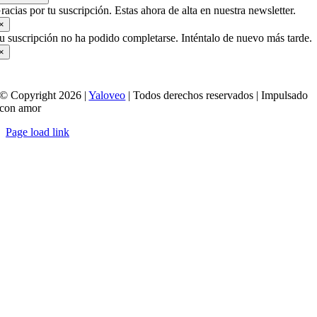
racias por tu suscripción. Estas ahora de alta en nuestra newsletter.
×
u suscripción no ha podido completarse. Inténtalo de nuevo más tarde.
×
© Copyright 2026 |
Yaloveo
| Todos derechos reservados | Impulsado
con amor
Page load link
Ir
a
Arriba