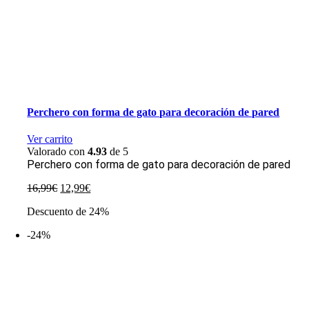
Perchero con forma de gato para decoración de pared
Ver carrito
Valorado con
4.93
de 5
Perchero con forma de gato para decoración de pared
El
El
16,99
€
12,99
€
precio
precio
Descuento de 24%
original
actual
era:
es:
-24%
16,99€.
12,99€.