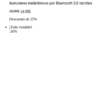
Auriculares inalámbricos por Bluetooth 5,0 táctiles
El
El
19,99
€
14,99
€
precio
precio
Descuento de 25%
original
actual
era:
es:
¡Todo vendido!
19,99€.
14,99€.
-26%