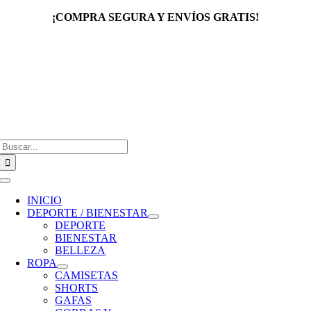
Saltar
¡COMPRA SEGURA Y ENVÍOS GRATIS!
al
contenido
Buscar:
Toggle
Navigation
INICIO
DEPORTE / BIENESTAR
DEPORTE
BIENESTAR
BELLEZA
ROPA
CAMISETAS
SHORTS
GAFAS