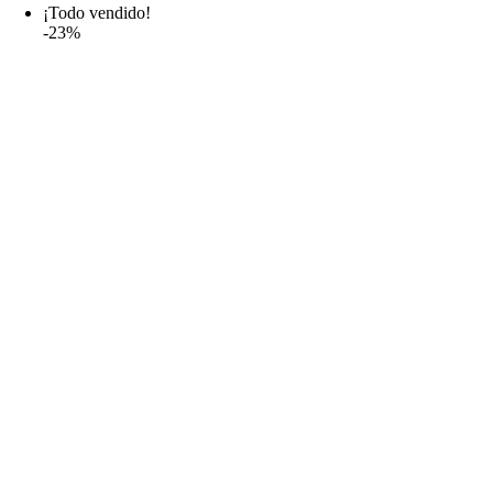
¡Todo vendido!
9,99€
-23%
hasta
13,99€