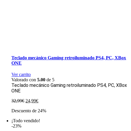
Teclado mecánico Gaming retroiluminado PS4, PC, XBox
ONE
Ver carrito
Valorado con
5.00
de 5
Teclado mecánico Gaming retroiluminado PS4, PC, XBox
ONE
El
El
32,99
€
24,99
€
precio
precio
Descuento de 24%
original
actual
era:
es:
¡Todo vendido!
32,99€.
24,99€.
-23%