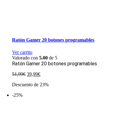
Ratón Gamer 20 botones programables
Ver carrito
Valorado con
5.00
de 5
Ratón Gamer 20 botones programables
El
El
51,99
€
39,99
€
precio
precio
Descuento de 23%
original
actual
era:
es:
-25%
51,99€.
39,99€.