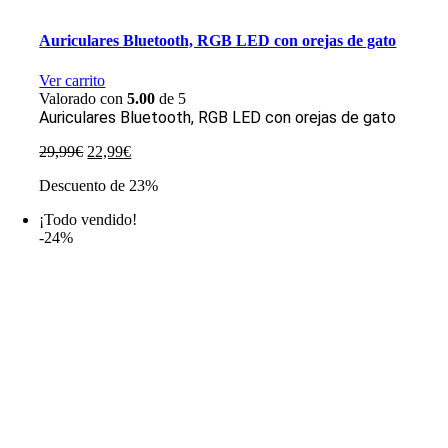
Auriculares Bluetooth, RGB LED con orejas de gato
Ver carrito
Valorado con
5.00
de 5
Auriculares Bluetooth, RGB LED con orejas de gato
El
El
29,99
€
22,99
€
precio
precio
Descuento de 23%
original
actual
era:
es:
¡Todo vendido!
29,99€.
22,99€.
-24%