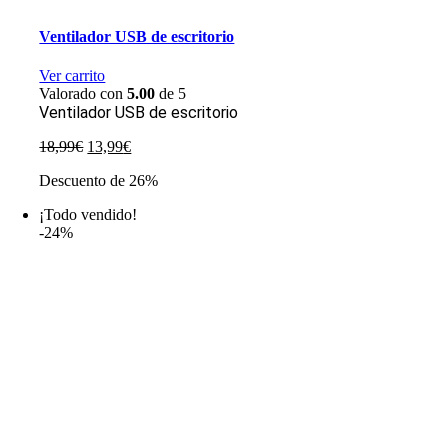
Ventilador USB de escritorio
Ver carrito
Valorado con
5.00
de 5
Ventilador USB de escritorio
El
El
18,99
€
13,99
€
precio
precio
Descuento de 26%
original
actual
era:
es:
¡Todo vendido!
18,99€.
13,99€.
-24%