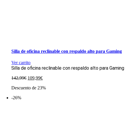
Silla de oficina reclinable con respaldo alto para Gaming
Ver carrito
Silla de oficina reclinable con respaldo alto para Gaming
El
El
142,99
€
109,99
€
precio
precio
Descuento de 23%
original
actual
era:
es:
-26%
142,99€.
109,99€.