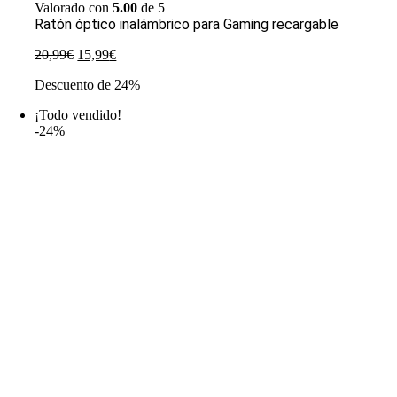
Valorado con
5.00
de 5
Ratón óptico inalámbrico para Gaming recargable
El
El
20,99
€
15,99
€
precio
precio
Descuento de 24%
original
actual
era:
es:
¡Todo vendido!
20,99€.
15,99€.
-24%