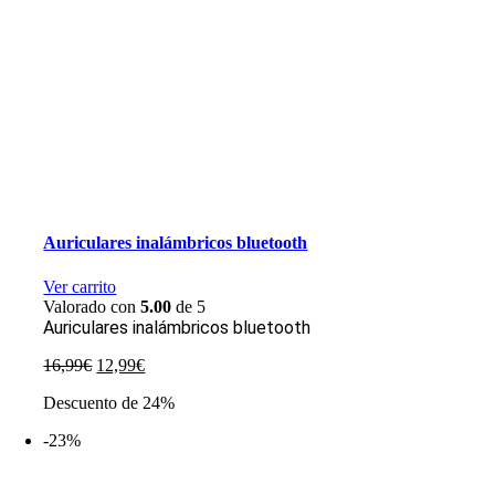
Auriculares inalámbricos bluetooth
Ver carrito
Valorado con
5.00
de 5
Auriculares inalámbricos bluetooth
El
El
16,99
€
12,99
€
precio
precio
Descuento de 24%
original
actual
era:
es:
-23%
16,99€.
12,99€.