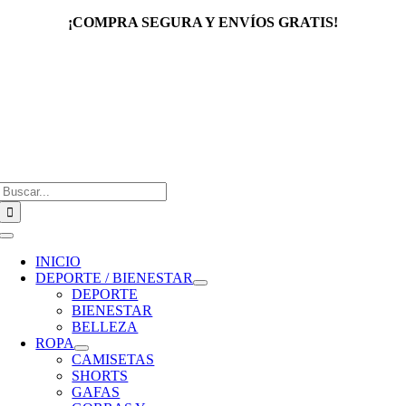
Saltar
¡COMPRA SEGURA Y ENVÍOS GRATIS!
al
contenido
Buscar:
Toggle
Navigation
INICIO
DEPORTE / BIENESTAR
DEPORTE
BIENESTAR
BELLEZA
ROPA
CAMISETAS
SHORTS
GAFAS