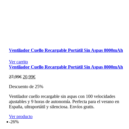
Ventilador Cuello Recargable Portátil Sin Aspas 8000mAh
Ver carrito
Ventilador Cuello Recargable Portátil Sin Aspas 8000mAh
El
El
27,99
€
20,99
€
precio
precio
Descuento de 25%
original
actual
era:
es:
Ventilador cuello recargable sin aspas con 100 velocidades
27,99€.
20,99€.
ajustables y 9 horas de autonomía. Perfecta para el verano en
España, ultraportátil y silenciosa. Envíos gratis.
Ver producto
-26%