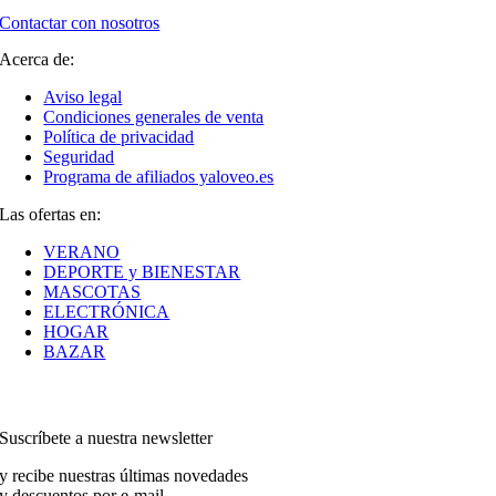
Contactar con nosotros
Acerca de:
Aviso legal
Condiciones generales de venta
Política de privacidad
Seguridad
Programa de afiliados yaloveo.es
Las ofertas en:
VERANO
DEPORTE y BIENESTAR
MASCOTAS
ELECTRÓNICA
HOGAR
BAZAR
Suscríbete a nuestra newsletter
y recibe nuestras últimas novedades
y descuentos por e-mail.