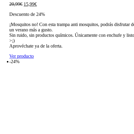
El
El
20,99
€
15,99
€
precio
precio
Descuento de 24%
original
actual
era:
es:
¡Mosquitos no! Con esta trampa anti mosquitos, podrás disfrutar d
20,99€.
15,99€.
un verano más a gusto.
Sin ruido, sin productos químicos. Únicamente con enchufe y list
>;)
Aprovéchate ya de la oferta.
Ver producto
-24%