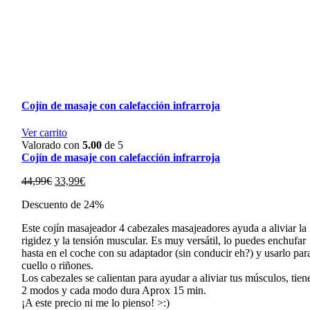
Cojín de masaje con calefacción infrarroja
Ver carrito
Valorado con
5.00
de 5
Cojín de masaje con calefacción infrarroja
El
El
44,99
€
33,99
€
precio
precio
Descuento de 24%
original
actual
era:
es:
Este cojín masajeador 4 cabezales masajeadores ayuda a aliviar la
44,99€.
33,99€.
rigidez y la tensión muscular. Es muy versátil, lo puedes enchufar
hasta en el coche con su adaptador (sin conducir eh?) y usarlo par
cuello o riñones.
Los cabezales se calientan para ayudar a aliviar tus músculos, tien
2 modos y cada modo dura Aprox 15 min.
¡A este precio ni me lo pienso! >:)