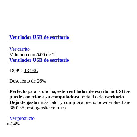
Ventilador USB de escritorio
Ver carrito
Valorado con
5.00
de 5
Ventilador USB de escritorio
El
El
18,99
€
13,99
€
precio
precio
Descuento de 26%
original
actual
era:
es:
Perfecto
para la oficina,
este ventilador de escritorio USB
se
18,99€.
13,99€.
puede conectar
a
su computadora
portátil o de
escritorio.
Deja de gastar
más calor y
compra
a precio powderblue-hare-
380135.hostingersite.com >;)
Ver producto
-24%