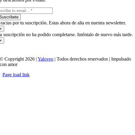
Suscríbete
racias por tu suscripción. Estas ahora de alta en nuestra newsletter.
×
u suscripción no ha podido completarse. Inténtalo de nuevo más tarde.
×
© Copyright 2026 |
Yaloveo
| Todos derechos reservados | Impulsado
con amor
Page load link
Ir
a
Arriba