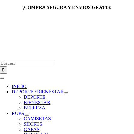
Saltar
¡COMPRA SEGURA Y ENVÍOS GRATIS!
al
contenido
Buscar:
Toggle
Navigation
INICIO
DEPORTE / BIENESTAR
DEPORTE
BIENESTAR
BELLEZA
ROPA
CAMISETAS
SHORTS
GAFAS