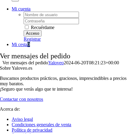
Mi cuenta
Username:
Password:
Recuérdame
Registrar
Mi cesta
0
Ver mensajes del pedido
Ver mensajes del pedido
Yaloveo
2024-06-20T08:21:23+00:00
Sobre Yaloveo.es
Buscamos productos prácticos, graciosos, imprescindibles a precios
muy baratos.
¡Seguro que verás algo que te interesa!
Contactar con nosotros
Acerca de:
Aviso legal
Condiciones generales de venta
Política de privacidad