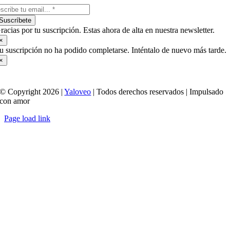
Suscríbete
racias por tu suscripción. Estas ahora de alta en nuestra newsletter.
×
u suscripción no ha podido completarse. Inténtalo de nuevo más tarde.
×
© Copyright 2026 |
Yaloveo
| Todos derechos reservados | Impulsado
con amor
Page load link
Ir
a
Arriba