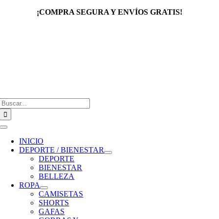
Saltar
¡COMPRA SEGURA Y ENVÍOS GRATIS!
al
contenido
Buscar:
Toggle
Navigation
INICIO
DEPORTE / BIENESTAR
DEPORTE
BIENESTAR
BELLEZA
ROPA
CAMISETAS
SHORTS
GAFAS