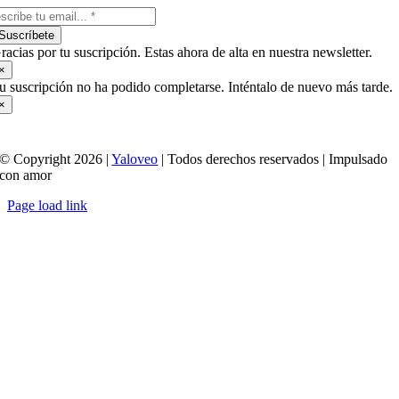
Suscríbete
racias por tu suscripción. Estas ahora de alta en nuestra newsletter.
×
u suscripción no ha podido completarse. Inténtalo de nuevo más tarde.
×
© Copyright 2026 |
Yaloveo
| Todos derechos reservados | Impulsado
con amor
Page load link
Ir
a
Arriba