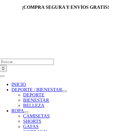
Saltar
¡COMPRA SEGURA Y ENVÍOS GRATIS!
al
contenido
Buscar:
Toggle
Navigation
INICIO
DEPORTE / BIENESTAR
DEPORTE
BIENESTAR
BELLEZA
ROPA
CAMISETAS
SHORTS
GAFAS