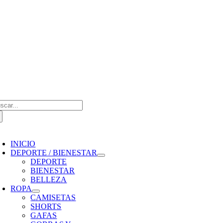
Saltar
al
contenido
scar:
oggle
avigation
INICIO
DEPORTE / BIENESTAR
DEPORTE
BIENESTAR
BELLEZA
ROPA
CAMISETAS
SHORTS
GAFAS