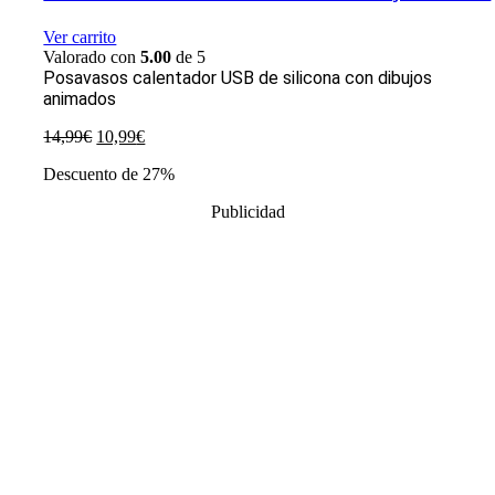
Ver carrito
Valorado con
5.00
de 5
Posavasos calentador USB de silicona con dibujos
animados
El
El
14,99
€
10,99
€
precio
precio
Descuento de 27%
original
actual
era:
es:
Publicidad
14,99€.
10,99€.