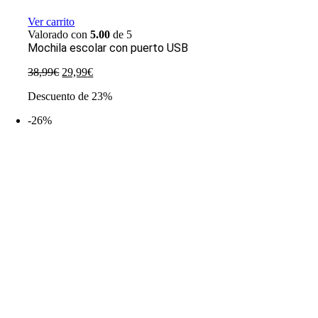
Ver carrito
Valorado con
5.00
de 5
Mochila escolar con puerto USB
El
El
38,99
€
29,99
€
precio
precio
Descuento de 23%
original
actual
era:
es:
-26%
38,99€.
29,99€.