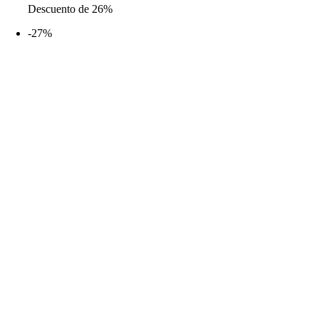
Descuento de 26%
original
actual
era:
es:
-27%
18,99€.
13,99€.