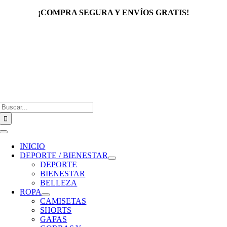
Saltar
¡COMPRA SEGURA Y ENVÍOS GRATIS!
al
contenido
Buscar:
Toggle
Navigation
INICIO
DEPORTE / BIENESTAR
DEPORTE
BIENESTAR
BELLEZA
ROPA
CAMISETAS
SHORTS
GAFAS