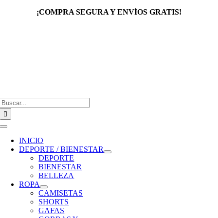
Saltar
¡COMPRA SEGURA Y ENVÍOS GRATIS!
al
contenido
Buscar:
Toggle
Navigation
INICIO
DEPORTE / BIENESTAR
DEPORTE
BIENESTAR
BELLEZA
ROPA
CAMISETAS
SHORTS
GAFAS