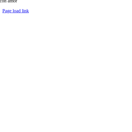
con amor
Page load link
Ir
a
Arriba