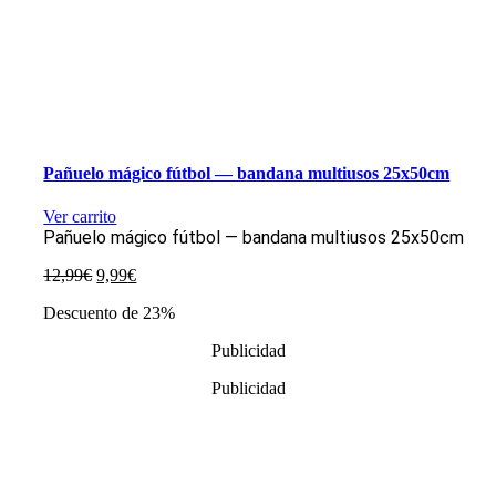
Pañuelo mágico fútbol — bandana multiusos 25x50cm
Ver carrito
Pañuelo mágico fútbol — bandana multiusos 25x50cm
El
El
12,99
€
9,99
€
precio
precio
Descuento de 23%
original
actual
era:
es:
Publicidad
12,99€.
9,99€.
Publicidad