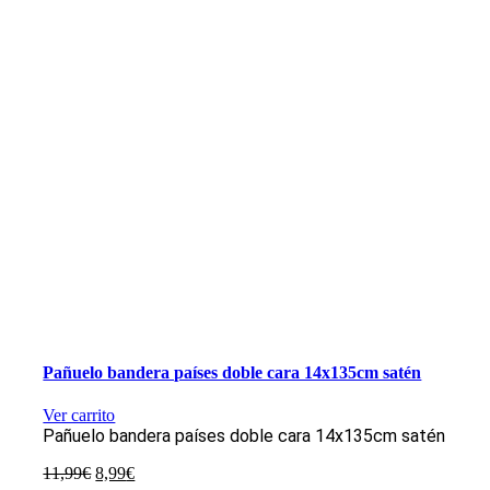
Pañuelo bandera países doble cara 14x135cm satén
Ver carrito
Pañuelo bandera países doble cara 14x135cm satén
El
El
11,99
€
8,99
€