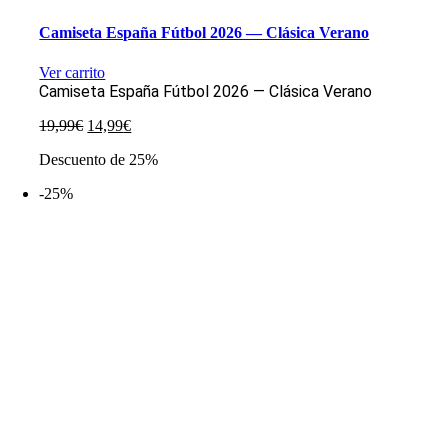
Camiseta España Fútbol 2026 — Clásica Verano
Ver carrito
Camiseta España Fútbol 2026 — Clásica Verano
El
El
19,99
€
14,99
€
precio
precio
Descuento de 25%
original
actual
era:
es:
-25%
19,99€.
14,99€.