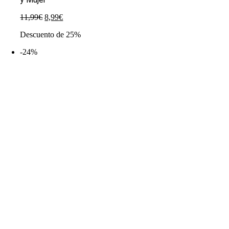
El
El
11,99
€
8,99
€
precio
precio
Descuento de 25%
original
actual
era:
es:
-24%
11,99€.
8,99€.