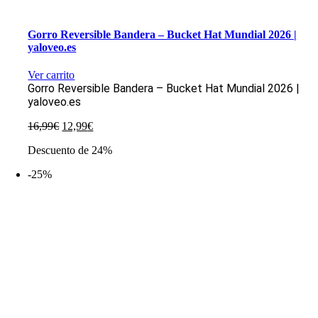
Gorro Reversible Bandera – Bucket Hat Mundial 2026 |
yaloveo.es
Ver carrito
Gorro Reversible Bandera – Bucket Hat Mundial 2026 |
yaloveo.es
El
El
16,99
€
12,99
€
precio
precio
Descuento de 24%
original
actual
era:
es:
-25%
16,99€.
12,99€.