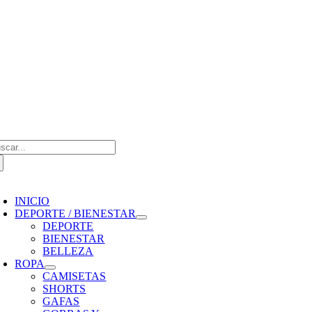
Saltar
al
contenido
scar:
oggle
avigation
INICIO
DEPORTE / BIENESTAR
DEPORTE
BIENESTAR
BELLEZA
ROPA
CAMISETAS
SHORTS
GAFAS