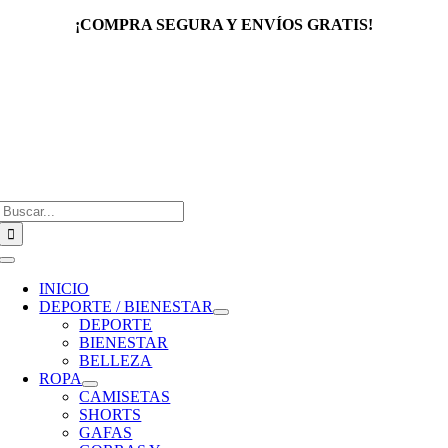
Saltar
¡COMPRA SEGURA Y ENVÍOS GRATIS!
al
contenido
Buscar:
Toggle
Navigation
INICIO
DEPORTE / BIENESTAR
DEPORTE
BIENESTAR
BELLEZA
ROPA
CAMISETAS
SHORTS
GAFAS