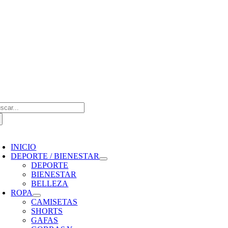
Saltar
al
contenido
scar:
oggle
avigation
INICIO
DEPORTE / BIENESTAR
DEPORTE
BIENESTAR
BELLEZA
ROPA
CAMISETAS
SHORTS
GAFAS