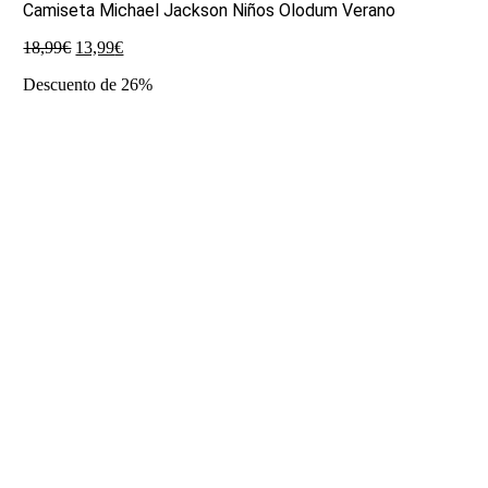
Camiseta Michael Jackson Niños Olodum Verano
El
El
18,99
€
13,99
€
precio
precio
Descuento de 26%
original
actual
era:
es:
18,99€.
13,99€.