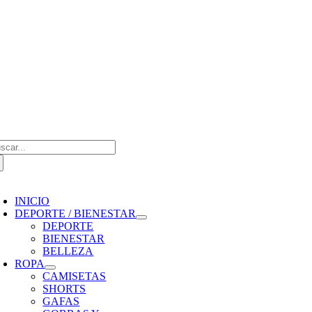
Saltar
al
contenido
scar:
oggle
avigation
INICIO
DEPORTE / BIENESTAR
DEPORTE
BIENESTAR
BELLEZA
ROPA
CAMISETAS
SHORTS
GAFAS