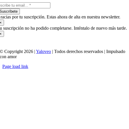
Suscríbete
racias por tu suscripción. Estas ahora de alta en nuestra newsletter.
×
u suscripción no ha podido completarse. Inténtalo de nuevo más tarde.
×
© Copyright 2026 |
Yaloveo
| Todos derechos reservados | Impulsado
con amor
Page load link
Ir
a
Arriba