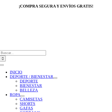
Saltar
¡COMPRA SEGURA Y ENVÍOS GRATIS!
al
contenido
Buscar:
Toggle
Navigation
INICIO
DEPORTE / BIENESTAR
DEPORTE
BIENESTAR
BELLEZA
ROPA
CAMISETAS
SHORTS
GAFAS