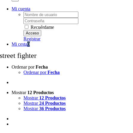
Mi cuenta
Username:
Password:
Recuérdame
Registrar
Mi cesta
0
street fighter
Ordenar por
Fecha
Ordenar por
Fecha
Mostrar
12 Productos
Mostrar
12 Productos
Mostrar
24 Productos
Mostrar
36 Productos