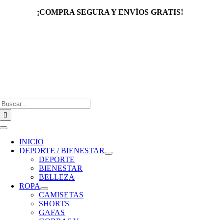
Saltar
¡COMPRA SEGURA Y ENVÍOS GRATIS!
al
contenido
Buscar:
Toggle
Navigation
INICIO
DEPORTE / BIENESTAR
DEPORTE
BIENESTAR
BELLEZA
ROPA
CAMISETAS
SHORTS
GAFAS