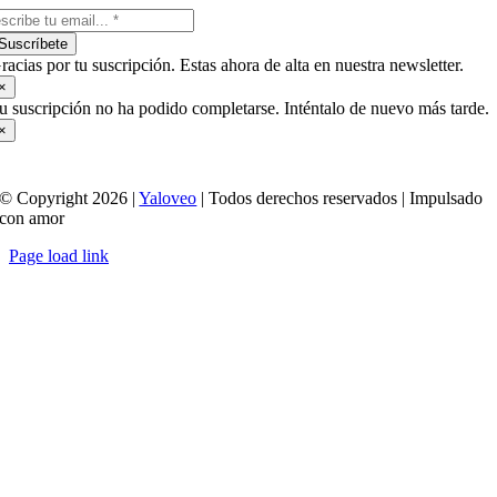
Suscríbete
racias por tu suscripción. Estas ahora de alta en nuestra newsletter.
×
u suscripción no ha podido completarse. Inténtalo de nuevo más tarde.
×
© Copyright 2026 |
Yaloveo
| Todos derechos reservados | Impulsado
con amor
Page load link
Ir
a
Arriba