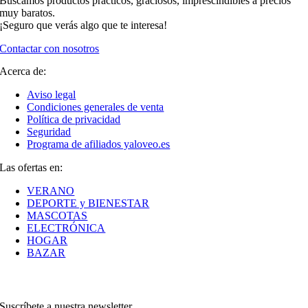
Buscamos productos prácticos, graciosos, imprescindibles a precios
muy baratos.
¡Seguro que verás algo que te interesa!
Contactar con nosotros
Acerca de:
Aviso legal
Condiciones generales de venta
Política de privacidad
Seguridad
Programa de afiliados yaloveo.es
Las ofertas en:
VERANO
DEPORTE y BIENESTAR
MASCOTAS
ELECTRÓNICA
HOGAR
BAZAR
Suscríbete a nuestra newsletter