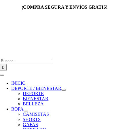
Saltar
¡COMPRA SEGURA Y ENVÍOS GRATIS!
al
contenido
Buscar:
Toggle
Navigation
INICIO
DEPORTE / BIENESTAR
DEPORTE
BIENESTAR
BELLEZA
ROPA
CAMISETAS
SHORTS
GAFAS