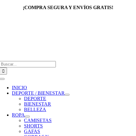
Saltar
¡COMPRA SEGURA Y ENVÍOS GRATIS!
al
contenido
Buscar:
Toggle
Navigation
INICIO
DEPORTE / BIENESTAR
DEPORTE
BIENESTAR
BELLEZA
ROPA
CAMISETAS
SHORTS
GAFAS