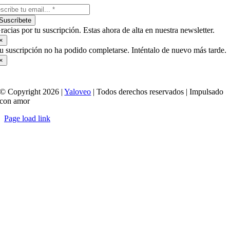
Suscríbete
racias por tu suscripción. Estas ahora de alta en nuestra newsletter.
×
u suscripción no ha podido completarse. Inténtalo de nuevo más tarde.
×
© Copyright 2026 |
Yaloveo
| Todos derechos reservados | Impulsado
con amor
Page load link
Ir
a
Arriba