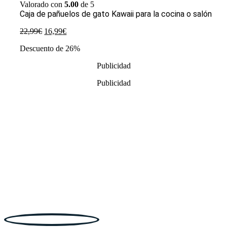
Valorado con
5.00
de 5
Caja de pañuelos de gato Kawaii para la cocina o salón
El
El
22,99
€
16,99
€
precio
precio
Descuento de 26%
original
actual
era:
es:
Publicidad
22,99€.
16,99€.
Publicidad