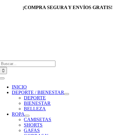
Saltar
¡COMPRA SEGURA Y ENVÍOS GRATIS!
al
contenido
Buscar:
Toggle
Navigation
INICIO
DEPORTE / BIENESTAR
DEPORTE
BIENESTAR
BELLEZA
ROPA
CAMISETAS
SHORTS
GAFAS