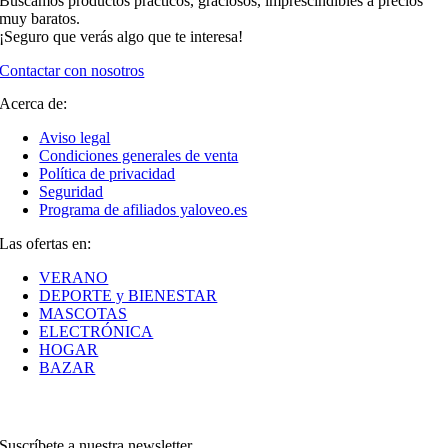
Buscamos productos prácticos, graciosos, imprescindibles a precios
muy baratos.
¡Seguro que verás algo que te interesa!
Contactar con nosotros
Acerca de:
Aviso legal
Condiciones generales de venta
Política de privacidad
Seguridad
Programa de afiliados yaloveo.es
Las ofertas en:
VERANO
DEPORTE y BIENESTAR
MASCOTAS
ELECTRÓNICA
HOGAR
BAZAR
Suscríbete a nuestra newsletter