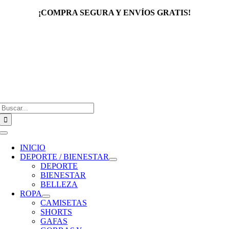
Saltar
¡COMPRA SEGURA Y ENVÍOS GRATIS!
al
contenido
Buscar:
Toggle
Navigation
INICIO
DEPORTE / BIENESTAR
DEPORTE
BIENESTAR
BELLEZA
ROPA
CAMISETAS
SHORTS
GAFAS