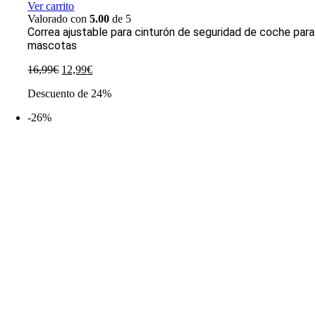
Ver carrito
Valorado con
5.00
de 5
Correa ajustable para cinturón de seguridad de coche para
mascotas
El
El
16,99
€
12,99
€
precio
precio
Descuento de 24%
original
actual
era:
es:
-26%
16,99€.
12,99€.