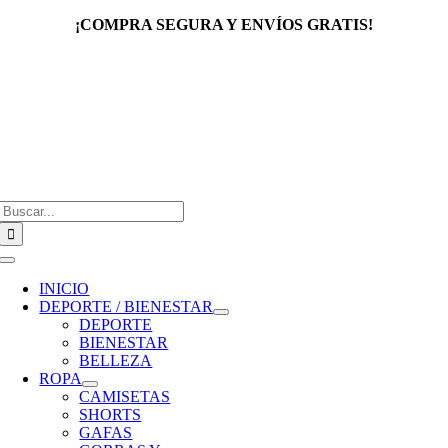
Saltar
¡COMPRA SEGURA Y ENVÍOS GRATIS!
al
contenido
Buscar:
Toggle
Navigation
INICIO
DEPORTE / BIENESTAR
DEPORTE
BIENESTAR
BELLEZA
ROPA
CAMISETAS
SHORTS
GAFAS