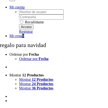
Mi cuenta
Username:
Password:
Recuérdame
Registrar
Mi cesta
0
regalo para navidad
Ordenar por
Fecha
Ordenar por
Fecha
Mostrar
12 Productos
Mostrar
12 Productos
Mostrar
24 Productos
Mostrar
36 Productos