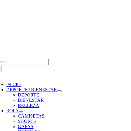
Saltar
al
contenido
scar:
oggle
avigation
INICIO
DEPORTE / BIENESTAR
DEPORTE
BIENESTAR
BELLEZA
ROPA
CAMISETAS
SHORTS
GAFAS