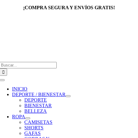
Saltar
¡COMPRA SEGURA Y ENVÍOS GRATIS!
al
contenido
Buscar:
Toggle
Navigation
INICIO
DEPORTE / BIENESTAR
DEPORTE
BIENESTAR
BELLEZA
ROPA
CAMISETAS
SHORTS
GAFAS