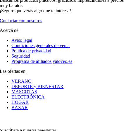
Buscamos productos prácticos, graciosos, imprescindibles a precios
muy baratos.
¡Seguro que verás algo que te interesa!
Contactar con nosotros
Acerca de:
Aviso legal
Condiciones generales de venta
Política de privacidad
Seguridad
Programa de afiliados yaloveo.es
Las ofertas en:
VERANO
DEPORTE y BIENESTAR
MASCOTAS
ELECTRÓNICA
HOGAR
BAZAR
Suscríbete a nuestra newsletter