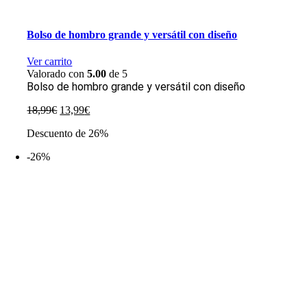
Bolso de hombro grande y versátil con diseño
Ver carrito
Valorado con
5.00
de 5
Bolso de hombro grande y versátil con diseño
El
El
18,99
€
13,99
€
precio
precio
Descuento de 26%
original
actual
era:
es:
-26%
18,99€.
13,99€.