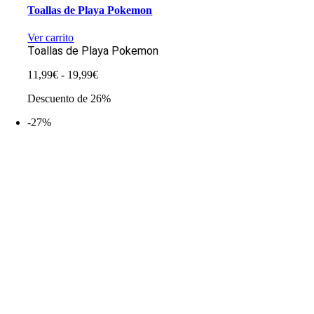
Toallas de Playa Pokemon
Ver carrito
Toallas de Playa Pokemon
Rango
11,99
€
-
19,99
€
de
Descuento de 26%
precios:
desde
-27%
11,99€
hasta
19,99€