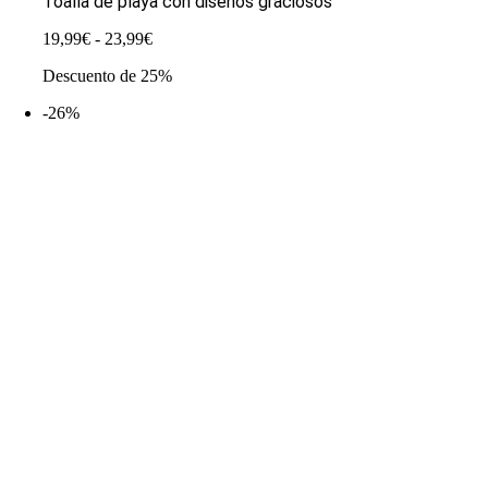
Toalla de playa con diseños graciosos
Rango
19,99
€
-
23,99
€
de
Descuento de 25%
precios:
desde
-26%
19,99€
hasta
23,99€