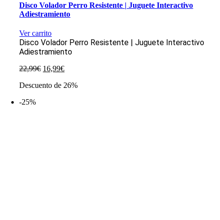
Disco Volador Perro Resistente | Juguete Interactivo
Adiestramiento
Ver carrito
Disco Volador Perro Resistente | Juguete Interactivo
Adiestramiento
El
El
22,99
€
16,99
€
precio
precio
Descuento de 26%
original
actual
era:
es:
-25%
22,99€.
16,99€.