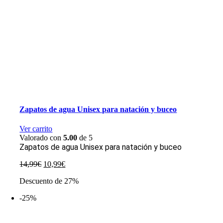
Zapatos de agua Unisex para natación y buceo
Ver carrito
Valorado con
5.00
de 5
Zapatos de agua Unisex para natación y buceo
El
El
14,99
€
10,99
€
precio
precio
Descuento de 27%
original
actual
era:
es:
-25%
14,99€.
10,99€.