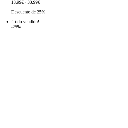
Rango
18,99
€
-
33,99
€
de
Descuento de 25%
precios:
desde
¡Todo vendido!
18,99€
-25%
hasta
33,99€