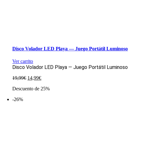
Disco Volador LED Playa — Juego Portátil Luminoso
Ver carrito
Disco Volador LED Playa — Juego Portátil Luminoso
El
El
19,99
€
14,99
€
precio
precio
Descuento de 25%
original
actual
era:
es:
-26%
19,99€.
14,99€.