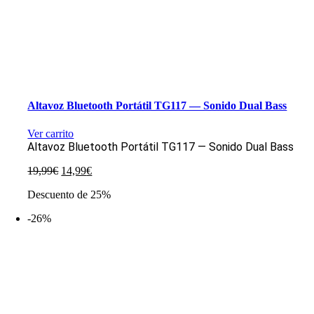
Altavoz Bluetooth Portátil TG117 — Sonido Dual Bass
Ver carrito
Altavoz Bluetooth Portátil TG117 — Sonido Dual Bass
El
El
19,99
€
14,99
€
precio
precio
Descuento de 25%
original
actual
era:
es:
-26%
19,99€.
14,99€.