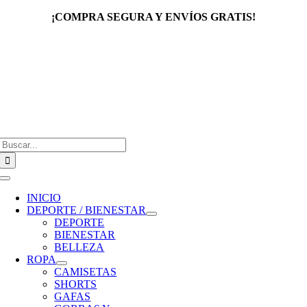
Saltar
¡COMPRA SEGURA Y ENVÍOS GRATIS!
al
contenido
Buscar:
Toggle
Navigation
INICIO
DEPORTE / BIENESTAR
DEPORTE
BIENESTAR
BELLEZA
ROPA
CAMISETAS
SHORTS
GAFAS