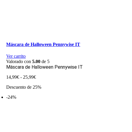
Máscara de Halloween Pennywise IT
Ver carrito
Valorado con
5.00
de 5
Máscara de Halloween Pennywise IT
Rango
14,99
€
-
25,99
€
de
Descuento de 25%
precios:
desde
-24%
14,99€
hasta
25,99€