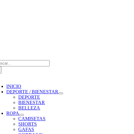
Saltar
al
contenido
scar:
oggle
avigation
INICIO
DEPORTE / BIENESTAR
DEPORTE
BIENESTAR
BELLEZA
ROPA
CAMISETAS
SHORTS
GAFAS