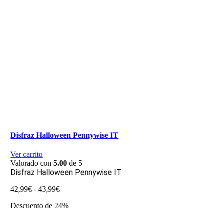
Disfraz Halloween Pennywise IT
Ver carrito
Valorado con
5.00
de 5
Disfraz Halloween Pennywise IT
Rango
42,99
€
-
43,99
€
de
Descuento de 24%
precios:
desde