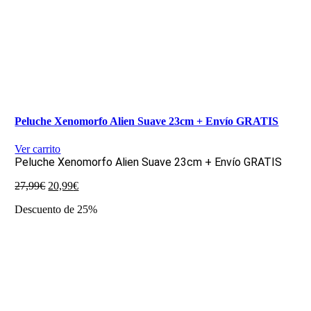
Peluche Xenomorfo Alien Suave 23cm + Envío GRATIS
Ver carrito
Peluche Xenomorfo Alien Suave 23cm + Envío GRATIS
El
El
27,99
€
20,99
€
precio
precio
Descuento de 25%
original
actual
era:
es:
27,99€.
20,99€.