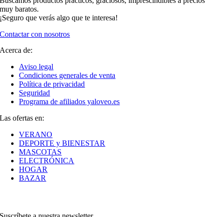
Buscamos productos prácticos, graciosos, imprescindibles a precios
muy baratos.
¡Seguro que verás algo que te interesa!
Contactar con nosotros
Acerca de:
Aviso legal
Condiciones generales de venta
Política de privacidad
Seguridad
Programa de afiliados yaloveo.es
Las ofertas en:
VERANO
DEPORTE y BIENESTAR
MASCOTAS
ELECTRÓNICA
HOGAR
BAZAR
Suscríbete a nuestra newsletter