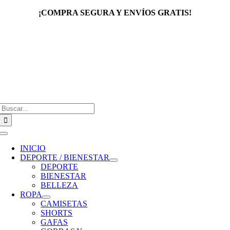
Saltar
¡COMPRA SEGURA Y ENVÍOS GRATIS!
al
contenido
Buscar:
Toggle
Navigation
INICIO
DEPORTE / BIENESTAR
DEPORTE
BIENESTAR
BELLEZA
ROPA
CAMISETAS
SHORTS
GAFAS