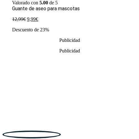
Valorado con
5.00
de 5
Guante de aseo para mascotas
El
El
12,99
€
9,99
€
precio
precio
Descuento de 23%
original
actual
era:
es:
Publicidad
12,99€.
9,99€.
Publicidad