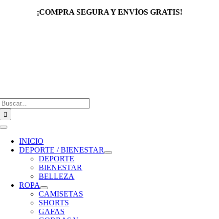
Saltar
¡COMPRA SEGURA Y ENVÍOS GRATIS!
al
contenido
Buscar:
Toggle
Navigation
INICIO
DEPORTE / BIENESTAR
DEPORTE
BIENESTAR
BELLEZA
ROPA
CAMISETAS
SHORTS
GAFAS