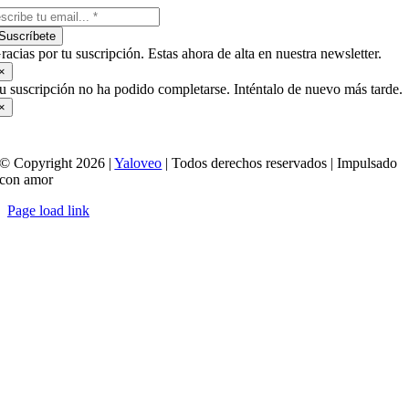
Suscríbete
racias por tu suscripción. Estas ahora de alta en nuestra newsletter.
×
u suscripción no ha podido completarse. Inténtalo de nuevo más tarde.
×
© Copyright 2026 |
Yaloveo
| Todos derechos reservados | Impulsado
con amor
Page load link
Ir
a
Arriba