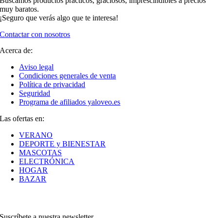
Buscamos productos prácticos, graciosos, imprescindibles a precios
muy baratos.
¡Seguro que verás algo que te interesa!
Contactar con nosotros
Acerca de:
Aviso legal
Condiciones generales de venta
Política de privacidad
Seguridad
Programa de afiliados yaloveo.es
Las ofertas en:
VERANO
DEPORTE y BIENESTAR
MASCOTAS
ELECTRÓNICA
HOGAR
BAZAR
Suscríbete a nuestra newsletter