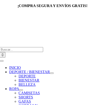
Saltar
¡COMPRA SEGURA Y ENVÍOS GRATIS!
al
contenido
Buscar:
Toggle
Navigation
INICIO
DEPORTE / BIENESTAR
DEPORTE
BIENESTAR
BELLEZA
ROPA
CAMISETAS
SHORTS
GAFAS