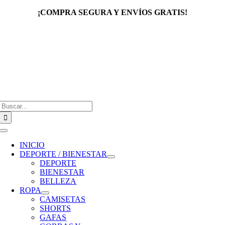
Saltar
¡COMPRA SEGURA Y ENVÍOS GRATIS!
al
contenido
Buscar:
Toggle
Navigation
INICIO
DEPORTE / BIENESTAR
DEPORTE
BIENESTAR
BELLEZA
ROPA
CAMISETAS
SHORTS
GAFAS