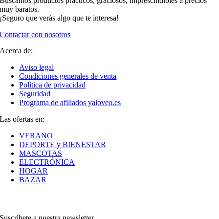
Buscamos productos prácticos, graciosos, imprescindibles a precios
muy baratos.
¡Seguro que verás algo que te interesa!
Contactar con nosotros
Acerca de:
Aviso legal
Condiciones generales de venta
Política de privacidad
Seguridad
Programa de afiliados yaloveo.es
Las ofertas en:
VERANO
DEPORTE y BIENESTAR
MASCOTAS
ELECTRÓNICA
HOGAR
BAZAR
Suscríbete a nuestra newsletter