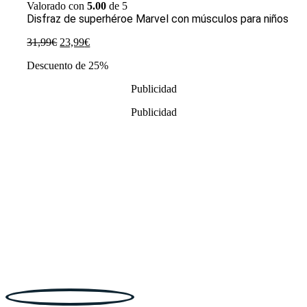
Valorado con
5.00
de 5
Disfraz de superhéroe Marvel con músculos para niños
El
El
31,99
€
23,99
€
precio
precio
Descuento de 25%
original
actual
era:
es:
Publicidad
31,99€.
23,99€.
Publicidad