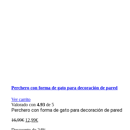
Perchero con forma de gato para decoración de pared
Ver carrito
Valorado con
4.93
de 5
Perchero con forma de gato para decoración de pared
El
El
16,99
€
12,99
€
precio
precio
Descuento de 24%