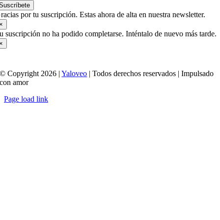
Suscríbete
racias por tu suscripción. Estas ahora de alta en nuestra newsletter.
×
u suscripción no ha podido completarse. Inténtalo de nuevo más tarde.
×
© Copyright 2026 |
Yaloveo
| Todos derechos reservados | Impulsado
con amor
Page load link
Ir
a
Arriba