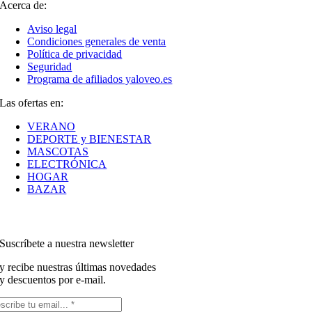
Acerca de:
Aviso legal
Condiciones generales de venta
Política de privacidad
Seguridad
Programa de afiliados yaloveo.es
Las ofertas en:
VERANO
DEPORTE y BIENESTAR
MASCOTAS
ELECTRÓNICA
HOGAR
BAZAR
Suscríbete a nuestra newsletter
y recibe nuestras últimas novedades
y descuentos por e-mail.