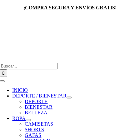
Saltar
¡COMPRA SEGURA Y ENVÍOS GRATIS!
al
contenido
Buscar:
Toggle
Navigation
INICIO
DEPORTE / BIENESTAR
DEPORTE
BIENESTAR
BELLEZA
ROPA
CAMISETAS
SHORTS
GAFAS