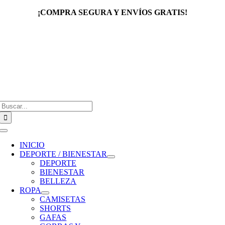
Saltar
¡COMPRA SEGURA Y ENVÍOS GRATIS!
al
contenido
Buscar:
Toggle
Navigation
INICIO
DEPORTE / BIENESTAR
DEPORTE
BIENESTAR
BELLEZA
ROPA
CAMISETAS
SHORTS
GAFAS