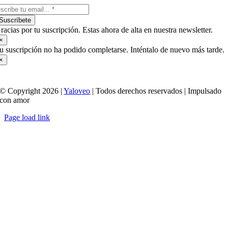
Suscríbete
racias por tu suscripción. Estas ahora de alta en nuestra newsletter.
×
u suscripción no ha podido completarse. Inténtalo de nuevo más tarde.
×
© Copyright 2026 |
Yaloveo
| Todos derechos reservados | Impulsado
con amor
Page load link
Ir
a
Arriba