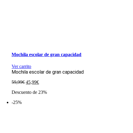
Mochila escolar de gran capacidad
Ver carrito
Mochila escolar de gran capacidad
El
El
59,99
€
45,99
€
precio
precio
Descuento de 23%
original
actual
era:
es:
-25%
59,99€.
45,99€.