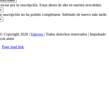
Suscríbete
racias por tu suscripción. Estas ahora de alta en nuestra newsletter.
×
u suscripción no ha podido completarse. Inténtalo de nuevo más tarde.
×
© Copyright 2026 |
Yaloveo
| Todos derechos reservados | Impulsado
con amor
Page load link
Ir
a
Arriba