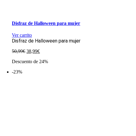
Disfraz de Halloween para mujer
Ver carrito
Disfraz de Halloween para mujer
El
El
50,99
€
38,99
€
precio
precio
Descuento de 24%
original
actual
era:
es:
-23%
50,99€.
38,99€.