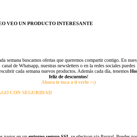
EO VEO UN PRODUCTO INTERESANTE
da semana buscamos ofertas que queremos compartir contigo. En nues
canal de Whatsapp, nuestras newsletters o en la redes sociales puedes
escubrir cada semana nuevos productos. Además cada día, tenemos
Ho
feliz de descuentos
!
Ahora te toca a tí verlo >:)
AGO CON SEGURIDAD
s pagos en un
entorno seguro SSL
se efectuan via Paypal. Puedes pa