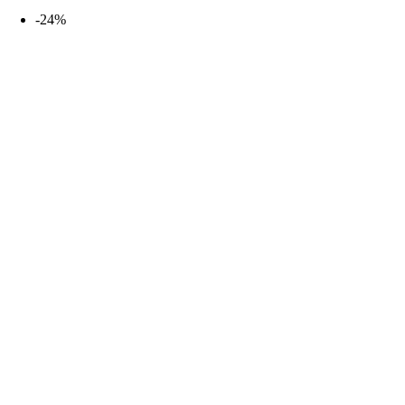
desde
-24%
19,99€
hasta
25,99€