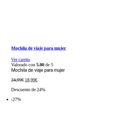
Mochila de viaje para mujer
Ver carrito
Valorado con
5.00
de 5
Mochila de viaje para mujer
El
El
24,99
€
18,99
€
precio
precio
Descuento de 24%
original
actual
era:
es:
-27%
24,99€.
18,99€.