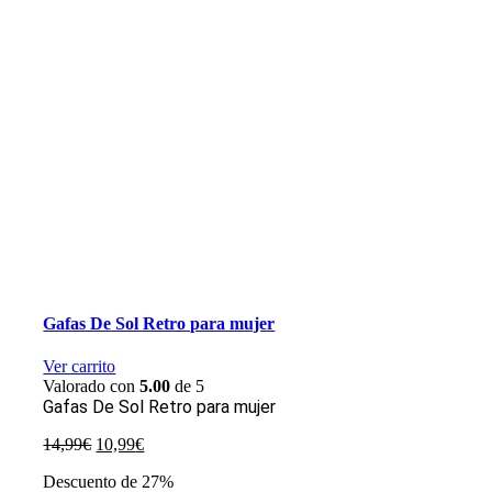
Gafas De Sol Retro para mujer
Ver carrito
Valorado con
5.00
de 5
Gafas De Sol Retro para mujer
El
El
14,99
€
10,99
€
precio
precio
Descuento de 27%
original
actual