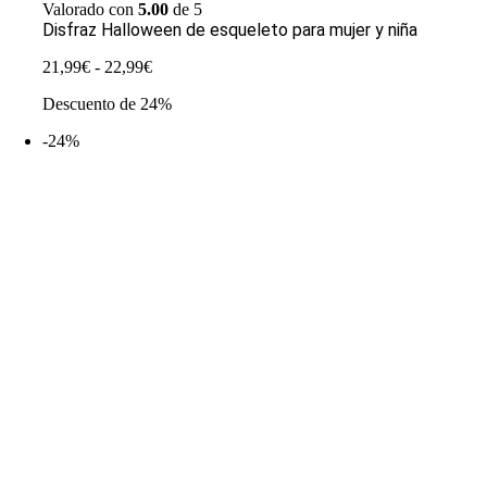
Valorado con
5.00
de 5
Disfraz Halloween de esqueleto para mujer y niña
Rango
21,99
€
-
22,99
€
de
Descuento de 24%
precios:
desde
-24%
21,99€
hasta
22,99€