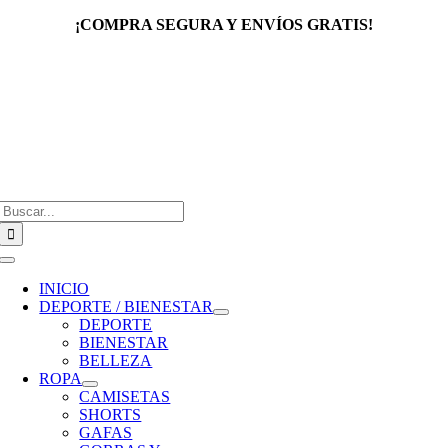
Saltar
¡COMPRA SEGURA Y ENVÍOS GRATIS!
al
contenido
Buscar:
Toggle
Navigation
INICIO
DEPORTE / BIENESTAR
DEPORTE
BIENESTAR
BELLEZA
ROPA
CAMISETAS
SHORTS
GAFAS