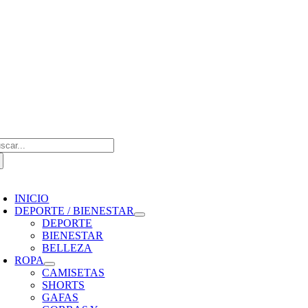
Saltar
al
contenido
scar:
oggle
avigation
INICIO
DEPORTE / BIENESTAR
DEPORTE
BIENESTAR
BELLEZA
ROPA
CAMISETAS
SHORTS
GAFAS