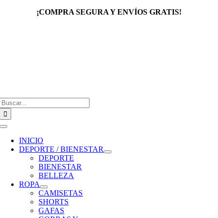
Saltar
¡COMPRA SEGURA Y ENVÍOS GRATIS!
al
contenido
Buscar:
Toggle
Navigation
INICIO
DEPORTE / BIENESTAR
DEPORTE
BIENESTAR
BELLEZA
ROPA
CAMISETAS
SHORTS
GAFAS