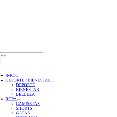
Saltar
al
contenido
scar:
oggle
avigation
INICIO
DEPORTE / BIENESTAR
DEPORTE
BIENESTAR
BELLEZA
ROPA
CAMISETAS
SHORTS
GAFAS