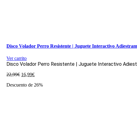
Disco Volador Perro Resistente | Juguete Interactivo Adiestra
Ver carrito
Disco Volador Perro Resistente | Juguete Interactivo Adies
El
El
22,99
€
16,99
€
precio
precio
Descuento de 26%
original
actual
era:
es:
22,99€.
16,99€.