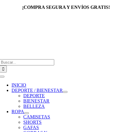
Saltar
¡COMPRA SEGURA Y ENVÍOS GRATIS!
al
contenido
Buscar:
Toggle
Navigation
INICIO
DEPORTE / BIENESTAR
DEPORTE
BIENESTAR
BELLEZA
ROPA
CAMISETAS
SHORTS
GAFAS