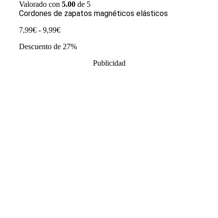
Valorado con
5.00
de 5
Cordones de zapatos magnéticos elásticos
Rango
7,99
€
-
9,99
€
de
Descuento de 27%
precios:
desde
Publicidad
7,99€
hasta
9,99€