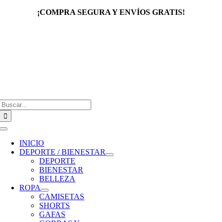
Saltar
¡COMPRA SEGURA Y ENVÍOS GRATIS!
al
contenido
Buscar:
Toggle
Navigation
INICIO
DEPORTE / BIENESTAR
DEPORTE
BIENESTAR
BELLEZA
ROPA
CAMISETAS
SHORTS
GAFAS