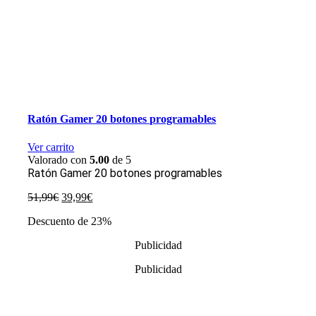
Ratón Gamer 20 botones programables
Ver carrito
Valorado con
5.00
de 5
Ratón Gamer 20 botones programables
El
El
51,99
€
39,99
€
precio
precio
Descuento de 23%
original
actual
era:
es:
Publicidad
51,99€.
39,99€.
Publicidad