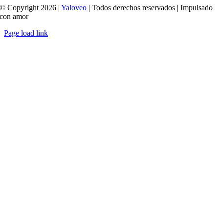
© Copyright 2026 |
Yaloveo
| Todos derechos reservados | Impulsado
con amor
Page load link
Ir
a
Arriba