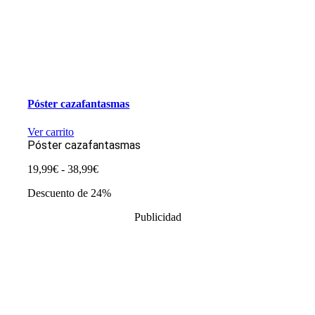
Póster cazafantasmas
Ver carrito
Póster cazafantasmas
Rango
19,99
€
-
38,99
€
de
Descuento de 24%
precios:
desde
Publicidad
19,99€
hasta
38,99€