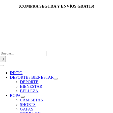
Saltar
¡COMPRA SEGURA Y ENVÍOS GRATIS!
al
contenido
Buscar:
Toggle
Navigation
INICIO
DEPORTE / BIENESTAR
DEPORTE
BIENESTAR
BELLEZA
ROPA
CAMISETAS
SHORTS
GAFAS