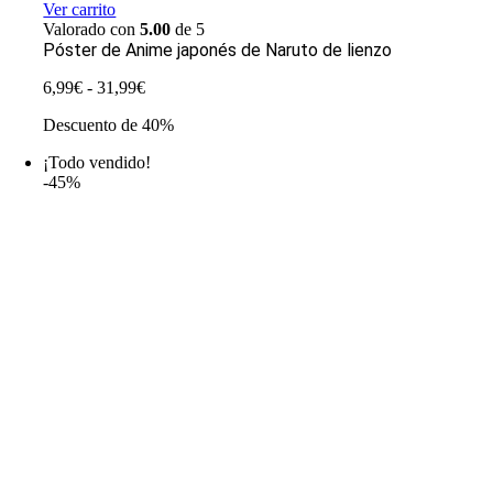
Ver carrito
Valorado con
5.00
de 5
Póster de Anime japonés de Naruto de lienzo
Rango
6,99
€
-
31,99
€
de
Descuento de 40%
precios:
desde
¡Todo vendido!
6,99€
-45%
hasta
31,99€