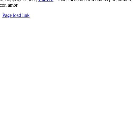
con amor
Page load link
Ir
a
Arriba