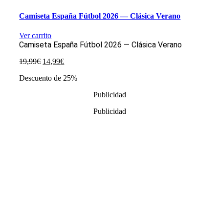
Camiseta España Fútbol 2026 — Clásica Verano
Ver carrito
Camiseta España Fútbol 2026 — Clásica Verano
El
El
19,99
€
14,99
€
precio
precio
Descuento de 25%
original
actual
era:
es:
Publicidad
19,99€.
14,99€.
Publicidad