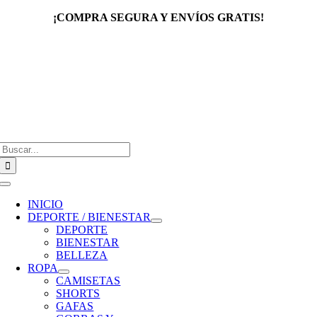
Saltar
¡COMPRA SEGURA Y ENVÍOS GRATIS!
al
contenido
Buscar:
Toggle
Navigation
INICIO
DEPORTE / BIENESTAR
DEPORTE
BIENESTAR
BELLEZA
ROPA
CAMISETAS
SHORTS
GAFAS