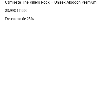
Camiseta The Killers Rock — Unisex Algodón Premium
El
El
23,99
€
17,99
€
precio
precio
Descuento de 25%
original
actual
era:
es:
23,99€.
17,99€.