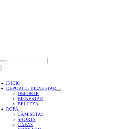
Saltar
al
contenido
scar:
oggle
avigation
INICIO
DEPORTE / BIENESTAR
DEPORTE
BIENESTAR
BELLEZA
ROPA
CAMISETAS
SHORTS
GAFAS