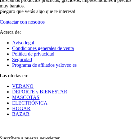
Buscamos productos prácticos, graciosos, imprescindibles a precios
muy baratos.
¡Seguro que verás algo que te interesa!
Contactar con nosotros
Acerca de:
Aviso legal
Condiciones generales de venta
Política de privacidad
Seguridad
Programa de afiliados yaloveo.es
Las ofertas en:
VERANO
DEPORTE y BIENESTAR
MASCOTAS
ELECTRÓNICA
HOGAR
BAZAR
Suscríbete a nuestra newsletter