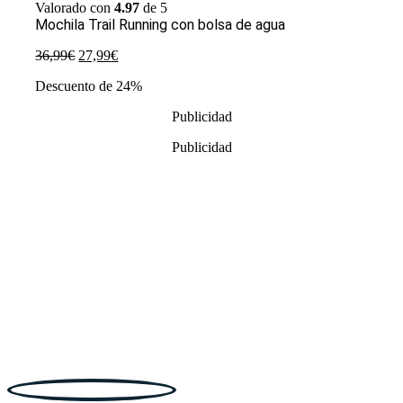
Valorado con
4.97
de 5
Mochila Trail Running con bolsa de agua
El
El
36,99
€
27,99
€
precio
precio
Descuento de 24%
original
actual
era:
es:
Publicidad
36,99€.
27,99€.
Publicidad