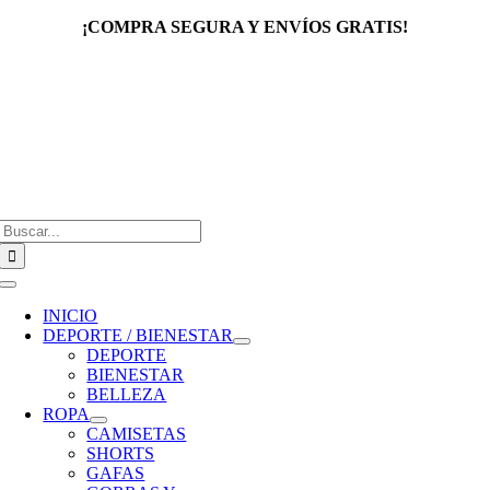
Saltar
¡COMPRA SEGURA Y ENVÍOS GRATIS!
al
contenido
Buscar:
Toggle
Navigation
INICIO
DEPORTE / BIENESTAR
DEPORTE
BIENESTAR
BELLEZA
ROPA
CAMISETAS
SHORTS
GAFAS