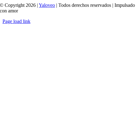
© Copyright 2026 |
Yaloveo
| Todos derechos reservados | Impulsado
con amor
Page load link
Ir
a
Arriba