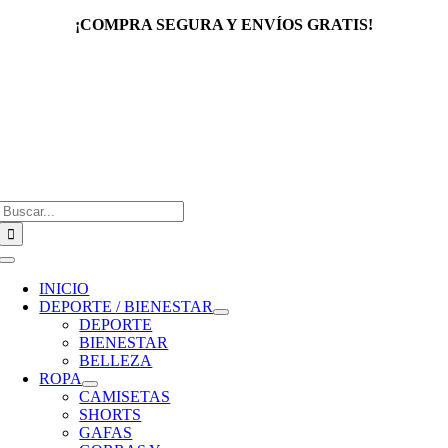
Saltar
¡COMPRA SEGURA Y ENVÍOS GRATIS!
al
contenido
Buscar:
Toggle
Navigation
INICIO
DEPORTE / BIENESTAR
DEPORTE
BIENESTAR
BELLEZA
ROPA
CAMISETAS
SHORTS
GAFAS