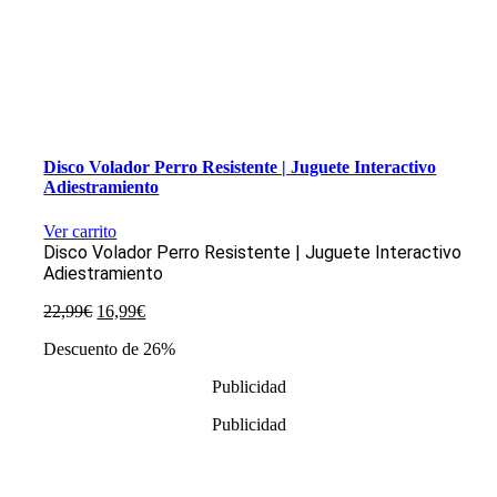
Disco Volador Perro Resistente | Juguete Interactivo
Adiestramiento
Ver carrito
Disco Volador Perro Resistente | Juguete Interactivo
Adiestramiento
El
El
22,99
€
16,99
€
precio
precio
Descuento de 26%
original
actual
era:
es:
Publicidad
22,99€.
16,99€.
Publicidad