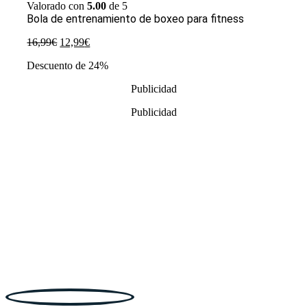
Valorado con
5.00
de 5
Bola de entrenamiento de boxeo para fitness
El
El
16,99
€
12,99
€
precio
precio
Descuento de 24%
original
actual
era:
es:
Publicidad
16,99€.
12,99€.
Publicidad