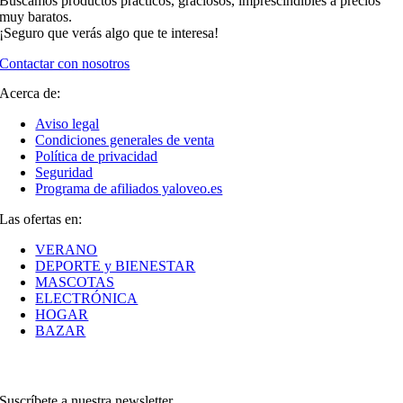
Buscamos productos prácticos, graciosos, imprescindibles a precios
muy baratos.
¡Seguro que verás algo que te interesa!
Contactar con nosotros
Acerca de:
Aviso legal
Condiciones generales de venta
Política de privacidad
Seguridad
Programa de afiliados yaloveo.es
Las ofertas en:
VERANO
DEPORTE y BIENESTAR
MASCOTAS
ELECTRÓNICA
HOGAR
BAZAR
Suscríbete a nuestra newsletter