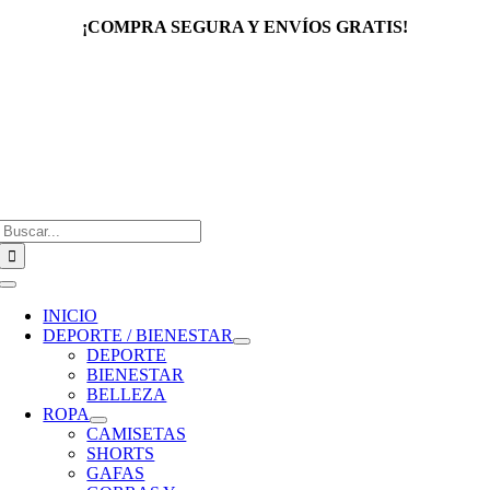
Saltar
¡COMPRA SEGURA Y ENVÍOS GRATIS!
al
contenido
Buscar:
Toggle
Navigation
INICIO
DEPORTE / BIENESTAR
DEPORTE
BIENESTAR
BELLEZA
ROPA
CAMISETAS
SHORTS
GAFAS