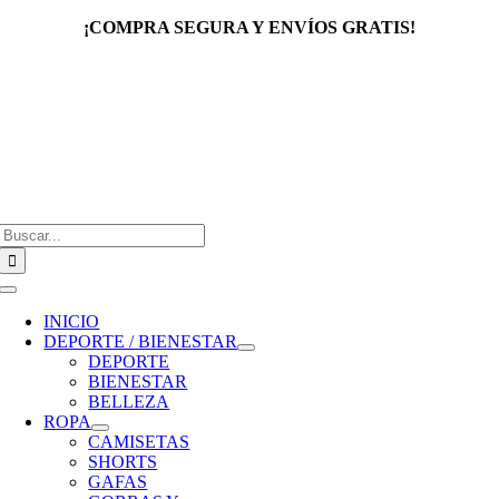
Saltar
¡COMPRA SEGURA Y ENVÍOS GRATIS!
al
contenido
Buscar:
Toggle
Navigation
INICIO
DEPORTE / BIENESTAR
DEPORTE
BIENESTAR
BELLEZA
ROPA
CAMISETAS
SHORTS
GAFAS