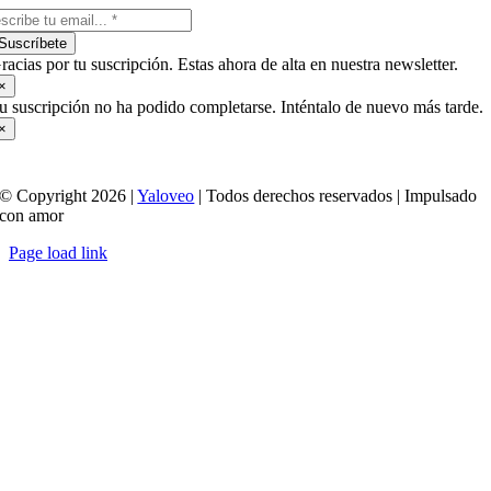
Suscríbete
racias por tu suscripción. Estas ahora de alta en nuestra newsletter.
×
u suscripción no ha podido completarse. Inténtalo de nuevo más tarde.
×
© Copyright 2026 |
Yaloveo
| Todos derechos reservados | Impulsado
con amor
Page load link
Ir
a
Arriba